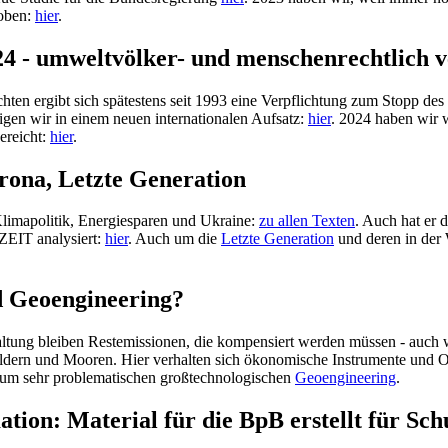
hoben:
hier
.
4 - umweltvölker- und menschenrechtlich ve
n ergibt sich spätestens seit 1993 eine Verpflichtung zum Stopp des Bi
gen wir in einem neuen internationalen Aufsatz:
hier
. 2024 haben wir 
ereicht:
hier
.
rona, Letzte Generation
-Klimapolitik, Energiesparen und Ukraine:
zu allen Texten
. Auch hat er 
ZEIT analysiert:
hier
. Auch um die
Letzte Generation
und deren in der 
d Geoengineering?
erhaltung bleiben Restemissionen, die kompensiert werden müssen - auc
ern und Mooren. Hier verhalten sich ökonomische Instrumente und Ordn
um sehr problematischen großtechnologischen
Geoengineering
.
tion: Material für die BpB erstellt für Sc