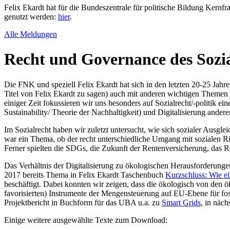
Felix Ekardt hat für die Bundeszentrale für politische Bildung Kernfr
genutzt werden:
hier
.
Alle Meldungen
Recht und Governance des Sozia
Die FNK und speziell Felix Ekardt hat sich in den letzten 20-25 Jahr
Titel von Felix Ekardt zu sagen) auch mit anderen wichtigen Themen 
einiger Zeit fokussieren wir uns besonders auf Sozialrecht/-politik ein
Sustainability/ Theorie der Nachhaltigkeit) und Digitalisierung ande
Im Sozialrecht haben wir zuletzt untersucht, wie sich sozialer Aus
war ein Thema, ob der recht unterschiedliche Umgang mit sozialen Ri
Ferner spielten die SDGs, die Zukunft der Rentenversicherung, das R
Das Verhältnis der Digitalisierung zu ökologischen Herausforderungen 
2017 bereits Thema in Felix Ekardt Taschenbuch
Kurzschluss: Wie e
beschäftigt. Dabei konnten wir zeigen, dass die ökologisch von den
favorisierten) Instrumente der Mengensteuerung auf EU-Ebene für fossi
Projektbericht in Buchform für das UBA u.a. zu
Smart Grids
, in näch
Einige weitere ausgewählte Texte zum Download: