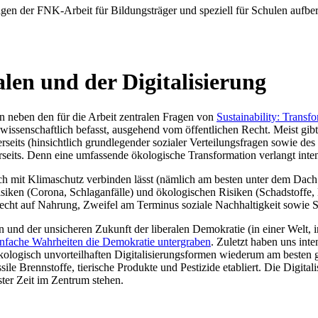
agen der FNK-Arbeit für Bildungsträger und speziell für Schulen aufber
len und der Digitalisierung
en neben den für die Arbeit zentralen Fragen von
Sustainability: Trans
wissenschaftlich befasst, ausgehend vom öffentlichen Recht. Meist gibt
erseits (hinsichtlich grundlegender sozialer Verteilungsfragen sowie des
rerseits. Denn eine umfassende ökologische Transformation verlangt in
gleich mit Klimaschutz verbinden lässt (nämlich am besten unter dem 
siken (Corona, Schlaganfälle) und ökologischen Risiken (Schadstoffe, 
echt auf Nahrung, Zweifel am Terminus soziale Nachhaltigkeit sowie S
und der unsicheren Zukunft der liberalen Demokratie (in einer Welt, in 
infache Wahrheiten die Demokratie untergraben
. Zuletzt haben uns int
 ökologisch unvorteilhaften Digitalisierungsformen wiederum am besten
le Brennstoffe, tierische Produkte und Pestizide etabliert. Die Digital
ster Zeit im Zentrum stehen.