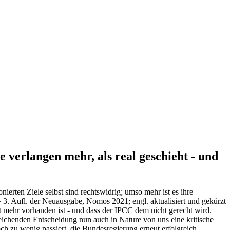
erlangen mehr, als real geschieht - und
erten Ziele selbst sind rechtswidrig; umso mehr ist es ihre
= 3. Aufl. der Neuausgabe, Nomos 2021; engl. aktualisiert und gekürzt
ehr vorhanden ist - und dass der IPCC dem nicht gerecht wird.
eichenden Entscheidung nun auch in Nature von uns eine kritische
ch zu wenig passiert, die Bundesregierung erneut erfolgreich