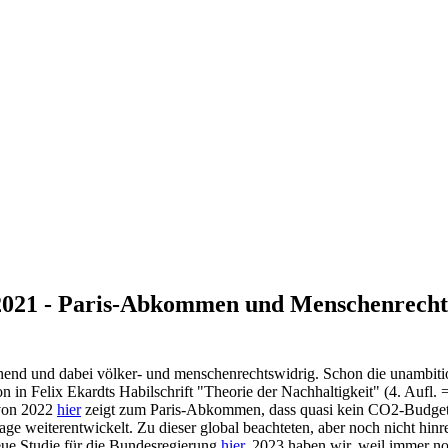
021 - Paris-Abkommen und Menschenrechte v
end und dabei völker- und menschenrechtswidrig. Schon die unambitioni
in Felix Ekardts Habilschrift "Theorie der Nachhaltigkeit" (4. Aufl. 
 von 2022
hier
zeigt zum Paris-Abkommen, dass quasi kein CO2-Budget m
 weiterentwickelt. Zu dieser global beachteten, aber noch nicht hinr
eue Studie für die Bundesregierung
hier
. 2023 haben wir, weil immer no