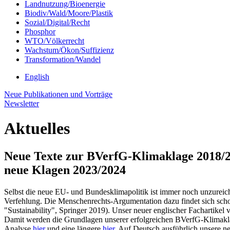
Landnutzung/Bioenergie
Biodiv/Wald/Moore/Plastik
Sozial/Digital/Recht
Phosphor
WTO/Völkerrecht
Wachstum/Ökon/Suffizienz
Transformation/Wandel
English
Neue Publikationen und Vorträge
Newsletter
Aktuelles
Neue Texte zur BVerfG-Klimaklage 2018/2
neue Klagen 2023/2024
Selbst die neue EU- und Bundesklimapolitik ist immer noch unzureich
Verfehlung. Die Menschenrechts-Argumentation dazu findet sich schon 
"Sustainability", Springer 2019). Unser neuer englischer Fachartikel
Damit werden die Grundlagen unserer erfolgreichen BVerfG-Klimaklage
Analyse
hier
und eine längere
hier
. Auf Deutsch ausführlich unsere n