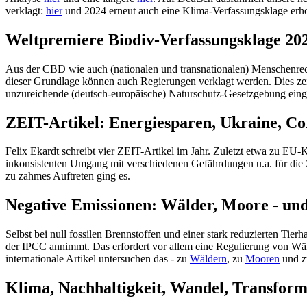
verklagt:
hier
und 2024 erneut auch eine Klima-Verfassungsklage er
Weltpremiere Biodiv-Verfassungsklage 202
Aus der CBD wie auch (nationalen und transnationalen) Menschenrechte
dieser Grundlage können auch Regierungen verklagt werden. Dies zei
unzureichende (deutsch-europäische) Naturschutz-Gesetzgebung eing
ZEIT-Artikel: Energiesparen, Ukraine, Co
Felix Ekardt schreibt vier ZEIT-Artikel im Jahr. Zuletzt etwa zu EU
inkonsistenten Umgang mit verschiedenen Gefährdungen u.a. für die 
zu zahmes Auftreten ging es.
Negative Emissionen: Wälder, Moore - un
Selbst bei null fossilen Brennstoffen und einer stark reduzierten Ti
der IPCC annimmt. Das erfordert vor allem eine Regulierung von Wäld
internationale Artikel untersuchen das - zu
Wäldern
, zu
Mooren
und z
Klima, Nachhaltigkeit, Wandel, Transforma